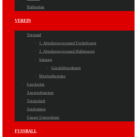
Hallenplan
VEREIN
Vorstand
1. Abteilungsvorstand Freiluftsport
2. Abteilungsvorstand Hallensport
Satzung
Geschäftsordnung
Mitgliedbeiträge
Geschichte
Ansprechpartner
Vereinslied
Spielstätten
Unsere Unterstützer
FUSSBALL