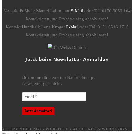
Kontakt Fußball: Marcel Lahrmann
E-Mail
oder Tel. 0170 3053 104
kontaktieren und Probetraining absolvieren!
Kontakt Handball: Lena Kröger
E-Mail
oder Tel. 0151 6516 1716
kontaktieren und Probetraining absolvieren!
Jetzt beim Newsletter Anmelden
Bekomme die neuesten Nachrichten per
Newsletter geschickt.
© COPYRIGHT 2021 - WEBSITE BY
ALEX FRISON WEBDESIGN