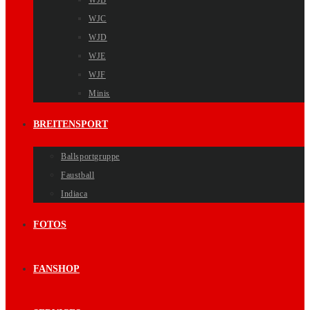
WJB
WJC
WJD
WJE
WJF
Minis
BREITENSPORT
Ballsportgruppe
Faustball
Indiaca
FOTOS
FANSHOP