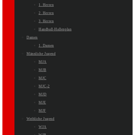
1. Herren
2. Herren
3. Herren
Handball-Hallenplan
Damen
1. Damen
Männliche Jugend
MJA
MJB
MJC
MJC-2
MJD
MJE
MJF
Weibliche Jugend
WJA