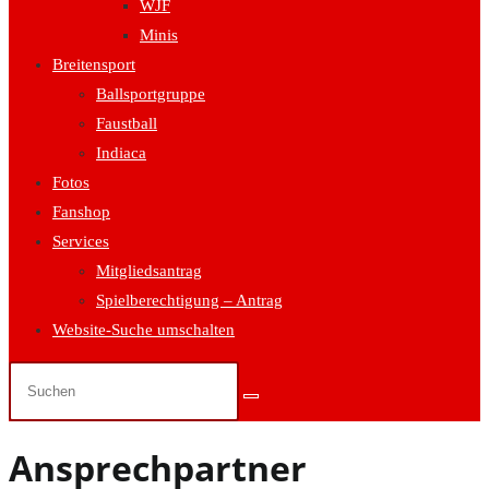
WJF
Minis
Breitensport
Ballsportgruppe
Faustball
Indiaca
Fotos
Fanshop
Services
Mitgliedsantrag
Spielberechtigung – Antrag
Website-Suche umschalten
Ansprechpartner