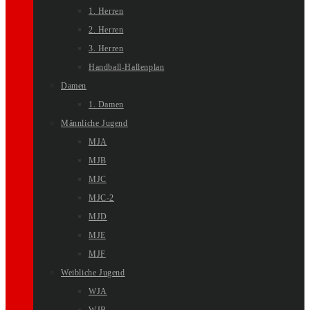
1. Herren
2. Herren
3. Herren
Handball-Hallenplan
Damen
1. Damen
Männliche Jugend
MJA
MJB
MJC
MJC-2
MJD
MJE
MJF
Weibliche Jugend
WJA