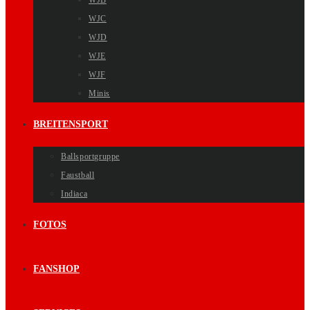
WJB
WJC
WJD
WJE
WJF
Minis
BREITENSPORT
Ballsportgruppe
Faustball
Indiaca
FOTOS
FANSHOP