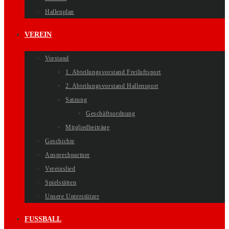
Hallenplan
VEREIN
Vorstand
1. Abteilungsvorstand Freiluftsport
2. Abteilungsvorstand Hallensport
Satzung
Geschäftsordnung
Mitgliedbeiträge
Geschichte
Ansprechpartner
Vereinslied
Spielstätten
Unsere Unterstützer
FUSSBALL