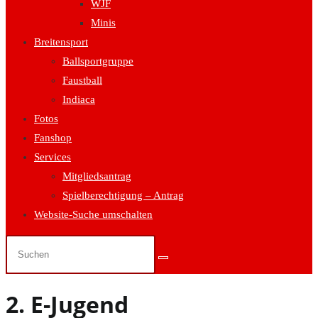
WJF
Minis
Breitensport
Ballsportgruppe
Faustball
Indiaca
Fotos
Fanshop
Services
Mitgliedsantrag
Spielberechtigung – Antrag
Website-Suche umschalten
2. E-Jugend