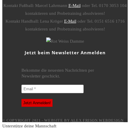
Kontakt Fußball: Marcel Lahrmann
E-Mail
oder Tel. 0170 3053 104
kontaktieren und Probetraining absolvieren!
Kontakt Handball: Lena Kröger
E-Mail
oder Tel. 0151 6516 1716
kontaktieren und Probetraining absolvieren!
Jetzt beim Newsletter Anmelden
Bekomme die neuesten Nachrichten per
Newsletter geschickt.
© COPYRIGHT 2021 - WEBSITE BY
ALEX FRISON WEBDESIGN
Unterstütze deine Mannschaft