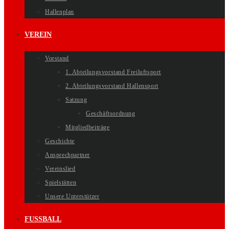
Hallenplan
VEREIN
Vorstand
1. Abteilungsvorstand Freiluftsport
2. Abteilungsvorstand Hallensport
Satzung
Geschäftsordnung
Mitgliedbeiträge
Geschichte
Ansprechpartner
Vereinslied
Spielstätten
Unsere Unterstützer
FUSSBALL