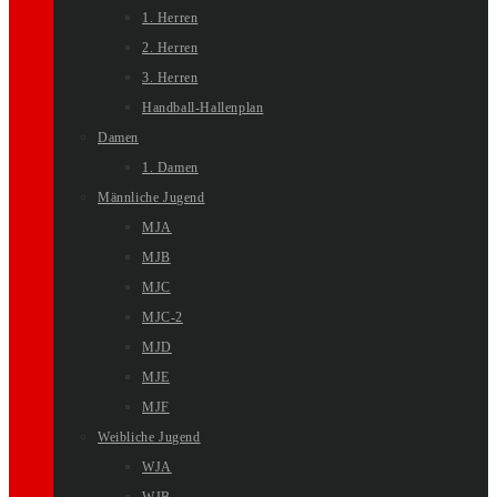
1. Herren
2. Herren
3. Herren
Handball-Hallenplan
Damen
1. Damen
Männliche Jugend
MJA
MJB
MJC
MJC-2
MJD
MJE
MJF
Weibliche Jugend
WJA