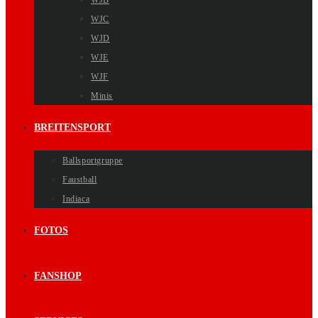
WJB
WJC
WJD
WJE
WJF
Minis
BREITENSPORT
Ballsportgruppe
Faustball
Indiaca
FOTOS
FANSHOP