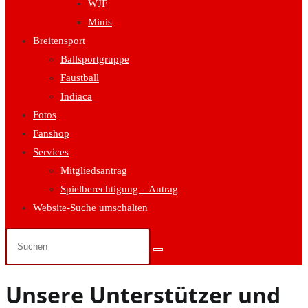
WJF
Minis
Breitensport
Ballsportgruppe
Faustball
Indiaca
Fotos
Fanshop
Services
Mitgliedsantrag
Spielberechtigung – Antrag
Website-Suche umschalten
Unsere Unterstützer und