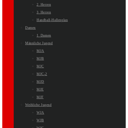
2. Herren
3. Herren
Handball-Hallenplan
Damen
1. Damen
Männliche Jugend
MJA
MJB
MJC
MJC-2
MJD
MJE
MJF
Weibliche Jugend
WJA
WJB