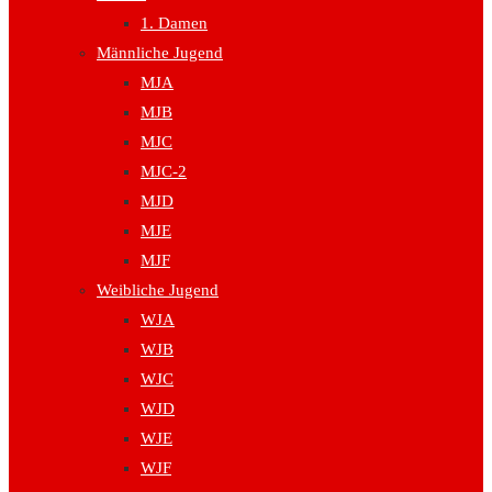
1. Damen
Männliche Jugend
MJA
MJB
MJC
MJC-2
MJD
MJE
MJF
Weibliche Jugend
WJA
WJB
WJC
WJD
WJE
WJF