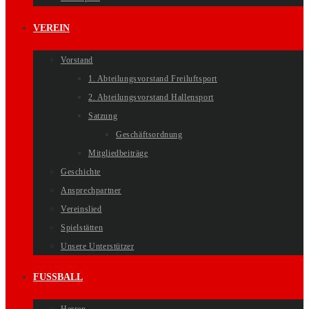
VEREIN
Vorstand
1. Abteilungsvorstand Freiluftsport
2. Abteilungsvorstand Hallensport
Satzung
Geschäftsordnung
Mitgliedbeiträge
Geschichte
Ansprechpartner
Vereinslied
Spielstätten
Unsere Unterstützer
FUSSBALL