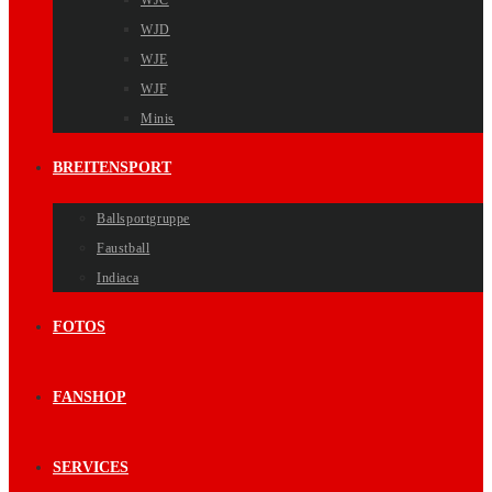
WJC
WJD
WJE
WJF
Minis
BREITENSPORT
Ballsportgruppe
Faustball
Indiaca
FOTOS
FANSHOP
SERVICES