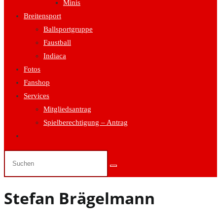
Minis
Breitensport
Ballsportgruppe
Faustball
Indiaca
Fotos
Fanshop
Services
Mitgliedsantrag
Spielberechtigung – Antrag
Website-
Suche
umschalten
Stefan Brägelmann