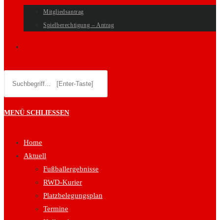
Mitgliedsantrag
Spielberechtigung – Antrag
WEBSITE-
Diese
SUCHE
Website
durchsuchen
UMSCHALTEN
MENÜ
SCHLIESSEN
Home
Aktuell
Fußballergebnisse
RWD-Kurier
Platzbelegungsplan
Termine