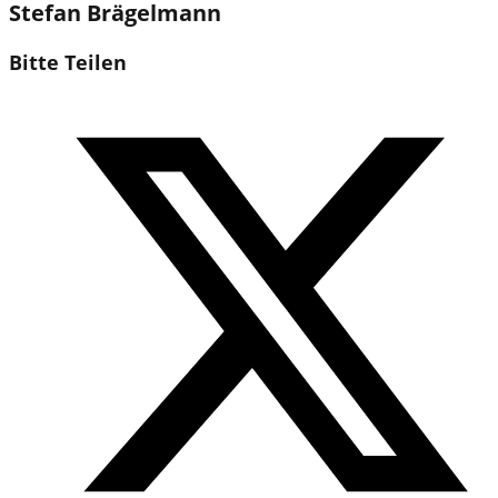
Stefan Brägelmann
Diesen
Bitte Teilen
Inhalt
Öffnet
teilen
in
einem
neuen
Fenster