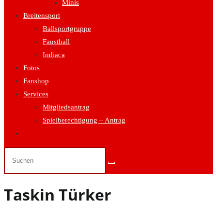
Minis
Breitensport
Ballsportgruppe
Faustball
Indiaca
Fotos
Fanshop
Services
Mitgliedsantrag
Spielberechtigung – Antrag
Website-
Suche
umschalten
Taskin Türker