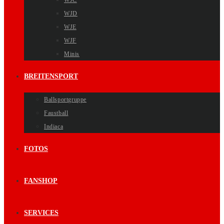
WJC
WJD
WJE
WJF
Minis
BREITENSPORT
Ballsportgruppe
Faustball
Indiaca
FOTOS
FANSHOP
SERVICES