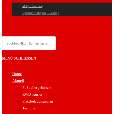
Mitgliedsantrag
Spielberechtigung – Antrag
WEBSITE-
Diese
SUCHE
Website
durchsuchen
UMSCHALTEN
MENÜ
SCHLIESSEN
Home
Aktuell
Fußballergebnisse
RWD-Kurier
Platzbelegungsplan
Termine