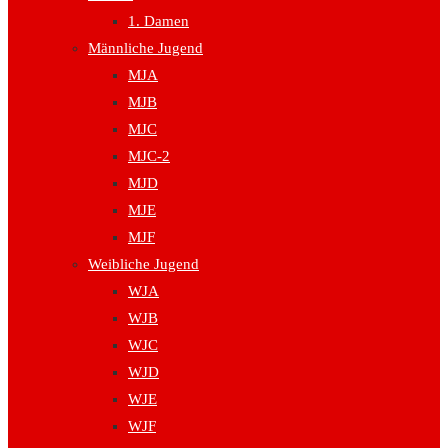
1. Damen
Männliche Jugend
MJA
MJB
MJC
MJC-2
MJD
MJE
MJF
Weibliche Jugend
WJA
WJB
WJC
WJD
WJE
WJF