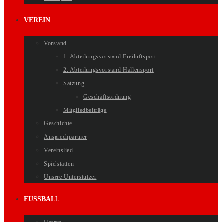
VEREIN
Vorstand
1. Abteilungsvorstand Freiluftsport
2. Abteilungsvorstand Hallensport
Satzung
Geschäftsordnung
Mitgliedbeiträge
Geschichte
Ansprechpartner
Vereinslied
Spielstätten
Unsere Unterstützer
FUSSBALL