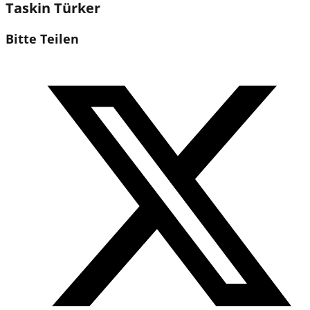
Taskin Türker
Diesen
Bitte Teilen
Inhalt
Öffnet
teilen
in
einem
neuen
Fenster