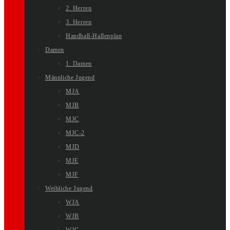
2. Herren
3. Herren
Handball-Hallenplan
Damen
1. Damen
Männliche Jugend
MJA
MJB
MJC
MJC-2
MJD
MJE
MJF
Weibliche Jugend
WJA
WJB