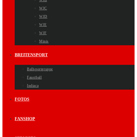
WJB
WJC
WJD
WJE
WJF
Minis
BREITENSPORT
Ballsportgruppe
Faustball
Indiaca
FOTOS
FANSHOP