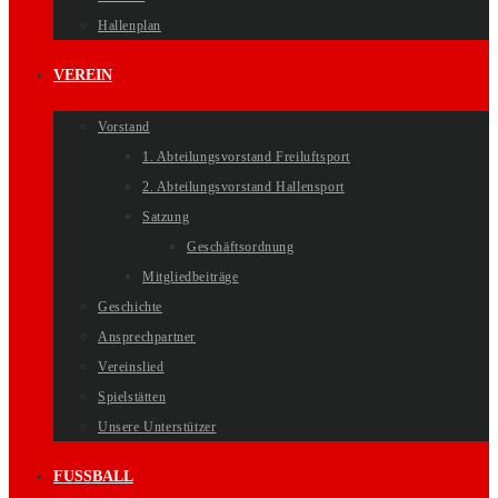
Hallenplan
VEREIN
Vorstand
1. Abteilungsvorstand Freiluftsport
2. Abteilungsvorstand Hallensport
Satzung
Geschäftsordnung
Mitgliedbeiträge
Geschichte
Ansprechpartner
Vereinslied
Spielstätten
Unsere Unterstützer
FUSSBALL