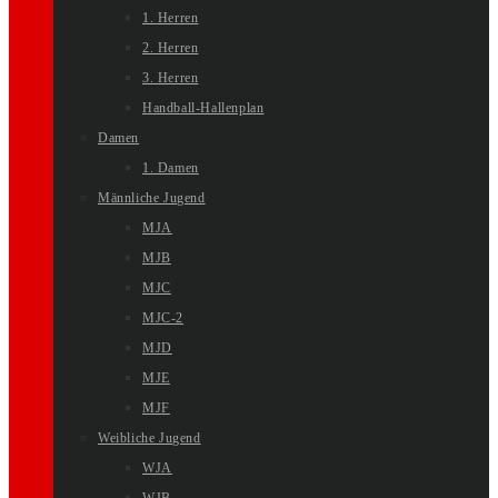
1. Herren
2. Herren
3. Herren
Handball-Hallenplan
Damen
1. Damen
Männliche Jugend
MJA
MJB
MJC
MJC-2
MJD
MJE
MJF
Weibliche Jugend
WJA