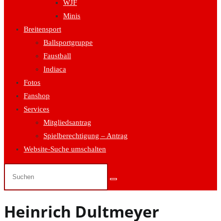
WJF
Minis
Breitensport
Ballsportgruppe
Faustball
Indiaca
Fotos
Fanshop
Services
Mitgliedsantrag
Spielberechtigung – Antrag
Website-Suche umschalten
Heinrich Dultmeyer