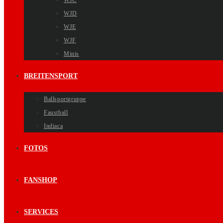
WJC
WJD
WJE
WJF
Minis
BREITENSPORT
Ballsportgruppe
Faustball
Indiaca
FOTOS
FANSHOP
SERVICES