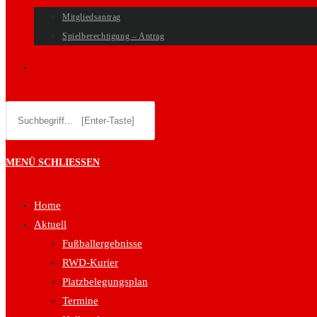
Mitgliedsantrag
Spielberechtigung – Antrag
WEBSITE-
Diese
SUCHE
Website
durchsuchen
UMSCHALTEN
MENÜ
SCHLIESSEN
Home
Aktuell
Fußballergebnisse
RWD-Kurier
Platzbelegungsplan
Termine