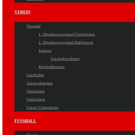
VEREIN
Vorstand
1. Abteilungsvorstand Freiluftsport
2. Abteilungsvorstand Hallensport
Satzung
Geschäftsordnung
Mitgliedbeiträge
Geschichte
Ansprechpartner
Vereinslied
Spielstätten
Unsere Unterstützer
FUSSBALL