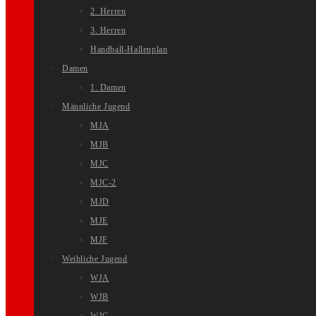
2. Herren
3. Herren
Handball-Hallenplan
Damen
1. Damen
Männliche Jugend
MJA
MJB
MJC
MJC-2
MJD
MJE
MJF
Weibliche Jugend
WJA
WJB