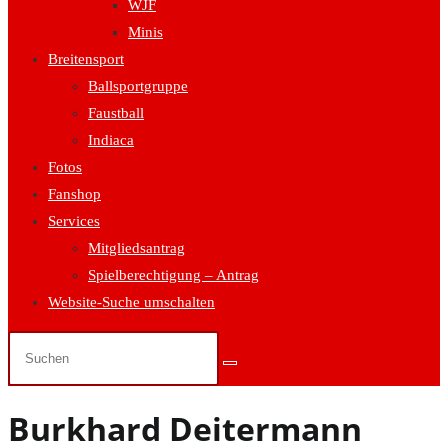
WJF
Minis
Breitensport
Ballsportgruppe
Faustball
Indiaca
Fotos
Fanshop
Services
Mitgliedsantrag
Spielberechtigung – Antrag
Website-Suche umschalten
Burkhard Deitermann