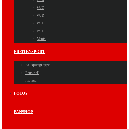
WJB
WJC
WJD
WJE
WJF
Minis
BREITENSPORT
Ballsportgruppe
Faustball
Indiaca
FOTOS
FANSHOP