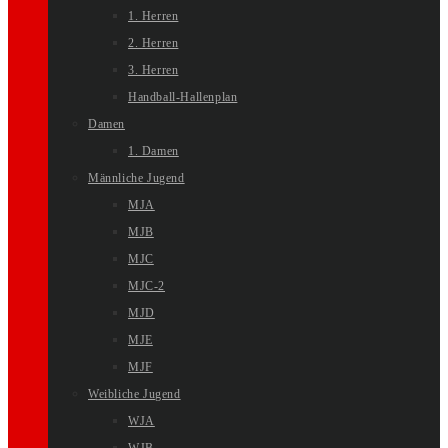
1. Herren
2. Herren
3. Herren
Handball-Hallenplan
Damen
1. Damen
Männliche Jugend
MJA
MJB
MJC
MJC-2
MJD
MJE
MJF
Weibliche Jugend
WJA