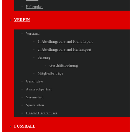
Hallenplan
VEREIN
Vorstand
1. Abteilungsvorstand Freiluftsport
2. Abteilungsvorstand Hallensport
Satzung
Geschäftsordnung
Mitgliedbeiträge
Geschichte
Ansprechpartner
Vereinslied
Spielstätten
Unsere Unterstützer
FUSSBALL