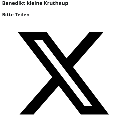
Benedikt kleine Kruthaup
Diesen
Bitte Teilen
Inhalt
Öffnet
teilen
in
einem
neuen
Fenster