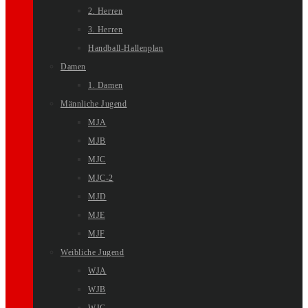
2. Herren
3. Herren
Handball-Hallenplan
Damen
1. Damen
Männliche Jugend
MJA
MJB
MJC
MJC-2
MJD
MJE
MJF
Weibliche Jugend
WJA
WJB