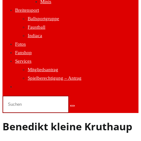
Minis
Breitensport
Ballsportgruppe
Faustball
Indiaca
Fotos
Fanshop
Services
Mitgliedsantrag
Spielberechtigung – Antrag
Website-
Suche
umschalten
Benedikt kleine Kruthaup