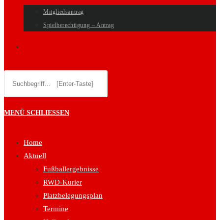
Mitgliedsantrag
Spielberechtigung – Antrag
WEBSITE-
Diese
SUCHE
Website
durchsuchen
UMSCHALTEN
MENÜ
SCHLIESSEN
Home
Aktuell
Fußballergebnisse
RWD-Kurier
Platzbelegungsplan
Termine