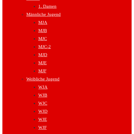
1. Damen
Männliche Jugend
MJA
MJB
MJC
MJC-2
MJD
MJE
MJF
Weibliche Jugend
WJA
WJB
WJC
WJD
WJE
WJF