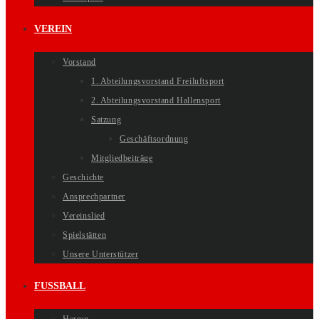
VEREIN
Vorstand
1. Abteilungsvorstand Freiluftsport
2. Abteilungsvorstand Hallensport
Satzung
Geschäftsordnung
Mitgliedbeiträge
Geschichte
Ansprechpartner
Vereinslied
Spielstätten
Unsere Unterstützer
FUSSBALL