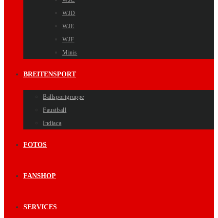
WJC
WJD
WJE
WJF
Minis
BREITENSPORT
Ballsportgruppe
Faustball
Indiaca
FOTOS
FANSHOP
SERVICES