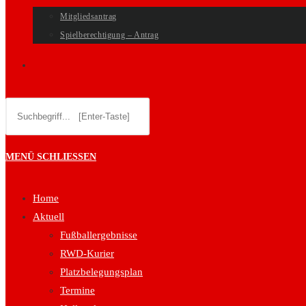
Mitgliedsantrag
Spielberechtigung – Antrag
WEBSITE-
Diese
SUCHE
Website
durchsuchen
UMSCHALTEN
MENÜ
SCHLIESSEN
Home
Aktuell
Fußballergebnisse
RWD-Kurier
Platzbelegungsplan
Termine