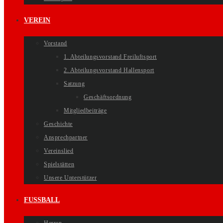
VEREIN
Vorstand
1. Abteilungsvorstand Freiluftsport
2. Abteilungsvorstand Hallensport
Satzung
Geschäftsordnung
Mitgliedbeiträge
Geschichte
Ansprechpartner
Vereinslied
Spielstätten
Unsere Unterstützer
FUSSBALL