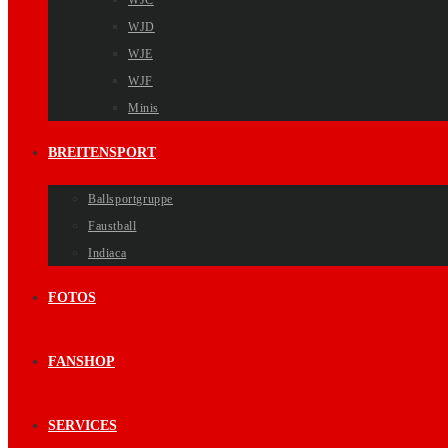
WJC
WJD
WJE
WJF
Minis
BREITENSPORT
Ballsportgruppe
Faustball
Indiaca
FOTOS
FANSHOP
SERVICES