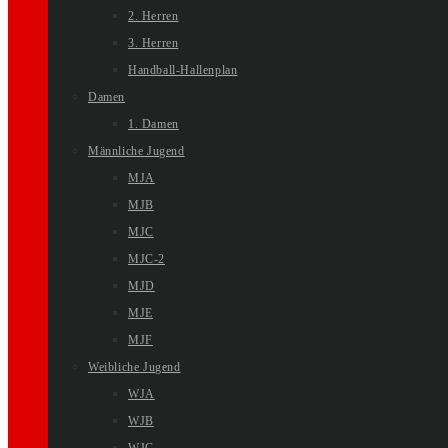
2. Herren
3. Herren
Handball-Hallenplan
Damen
1. Damen
Männliche Jugend
MJA
MJB
MJC
MJC-2
MJD
MJE
MJF
Weibliche Jugend
WJA
WJB