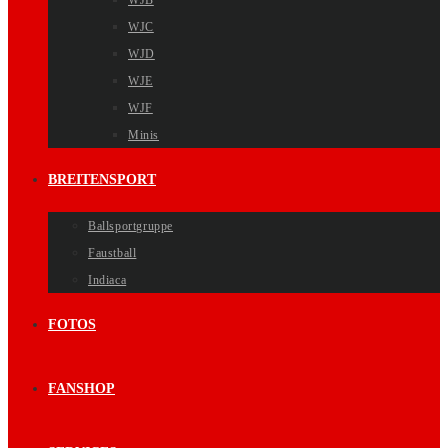
WJB
WJC
WJD
WJE
WJF
Minis
BREITENSPORT
Ballsportgruppe
Faustball
Indiaca
FOTOS
FANSHOP