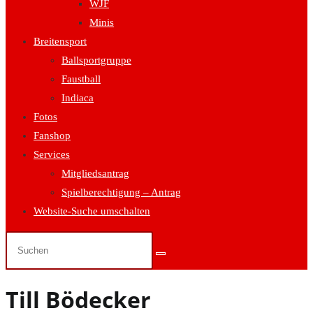
WJF
Minis
Breitensport
Ballsportgruppe
Faustball
Indiaca
Fotos
Fanshop
Services
Mitgliedsantrag
Spielberechtigung – Antrag
Website-Suche umschalten
Till Bödecker