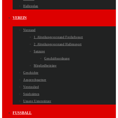
Hallenplan
VEREIN
Vorstand
1. Abteilungsvorstand Freiluftsport
2. Abteilungsvorstand Hallensport
Satzung
Geschäftsordnung
Mitgliedbeiträge
Geschichte
Ansprechpartner
Vereinslied
Spielstätten
Unsere Unterstützer
FUSSBALL