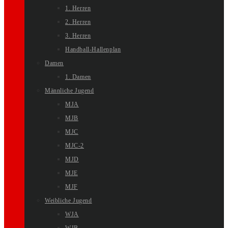
1. Herren
2. Herren
3. Herren
Handball-Hallenplan
Damen
1. Damen
Männliche Jugend
MJA
MJB
MJC
MJC-2
MJD
MJE
MJF
Weibliche Jugend
WJA