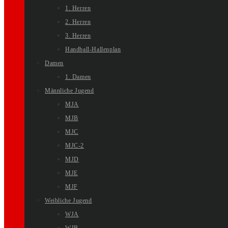
1. Herren
2. Herren
3. Herren
Handball-Hallenplan
Damen
1. Damen
Männliche Jugend
MJA
MJB
MJC
MJC-2
MJD
MJE
MJF
Weibliche Jugend
WJA