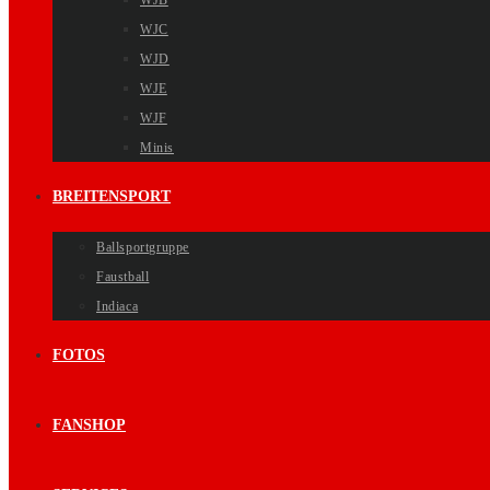
WJB
WJC
WJD
WJE
WJF
Minis
BREITENSPORT
Ballsportgruppe
Faustball
Indiaca
FOTOS
FANSHOP