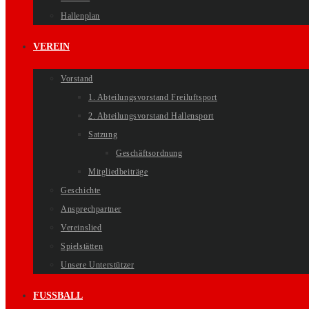
Hallenplan
VEREIN
Vorstand
1. Abteilungsvorstand Freiluftsport
2. Abteilungsvorstand Hallensport
Satzung
Geschäftsordnung
Mitgliedbeiträge
Geschichte
Ansprechpartner
Vereinslied
Spielstätten
Unsere Unterstützer
FUSSBALL