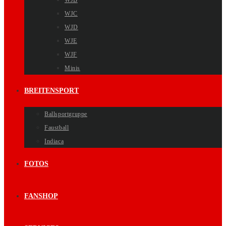
WJB
WJC
WJD
WJE
WJF
Minis
BREITENSPORT
Ballsportgruppe
Faustball
Indiaca
FOTOS
FANSHOP