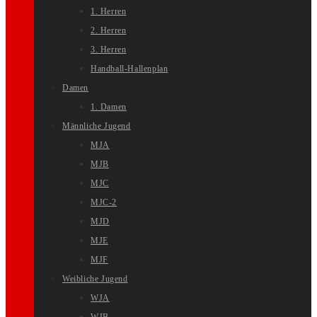
1. Herren
2. Herren
3. Herren
Handball-Hallenplan
Damen
1. Damen
Männliche Jugend
MJA
MJB
MJC
MJC-2
MJD
MJE
MJF
Weibliche Jugend
WJA