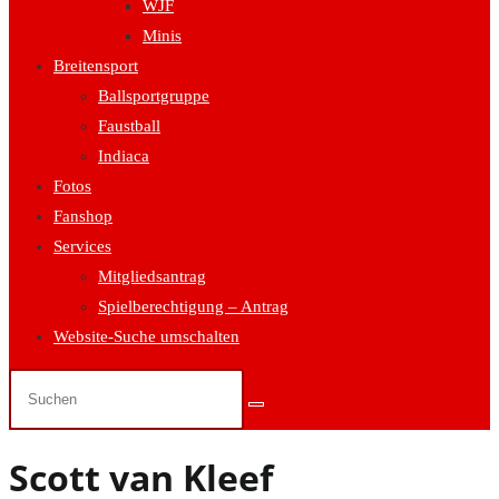
WJF
Minis
Breitensport
Ballsportgruppe
Faustball
Indiaca
Fotos
Fanshop
Services
Mitgliedsantrag
Spielberechtigung – Antrag
Website-Suche umschalten
Scott van Kleef