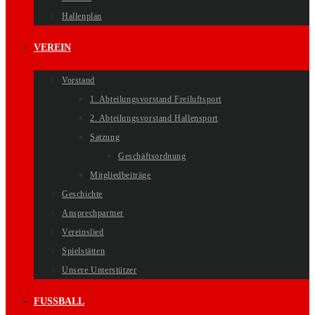
Hallenplan
VEREIN
Vorstand
1. Abteilungsvorstand Freiluftsport
2. Abteilungsvorstand Hallensport
Satzung
Geschäftsordnung
Mitgliedbeiträge
Geschichte
Ansprechpartner
Vereinslied
Spielstätten
Unsere Unterstützer
FUSSBALL