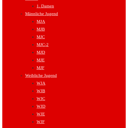
1. Damen
Männliche Jugend
MJA
MJB
MJC
MJC-2
MJD
MJE
MJF
Weibliche Jugend
WJA
WJB
WJC
WJD
WJE
WJF