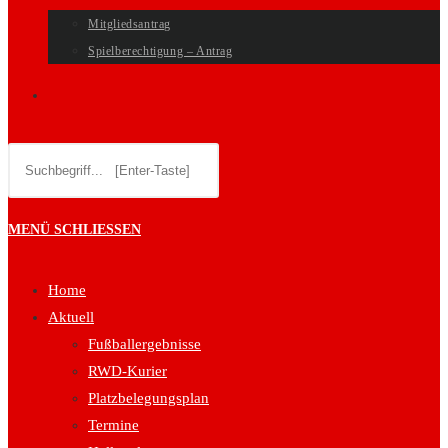
Mitgliedsantrag
Spielberechtigung – Antrag
WEBSITE-
Diese
SUCHE
Website
durchsuchen
UMSCHALTEN
MENÜ
SCHLIESSEN
Home
Aktuell
Fußballergebnisse
RWD-Kurier
Platzbelegungsplan
Termine