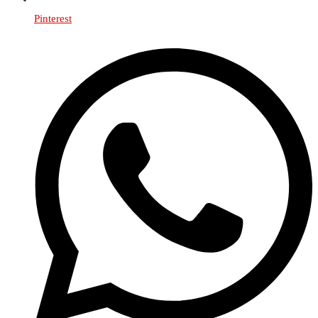
Pinterest
Öffnet
in
einem
neuen
Fenster