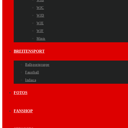
WJB
WJC
WJD
WJE
WJF
Minis
BREITENSPORT
Ballsportgruppe
Faustball
Indiaca
FOTOS
FANSHOP