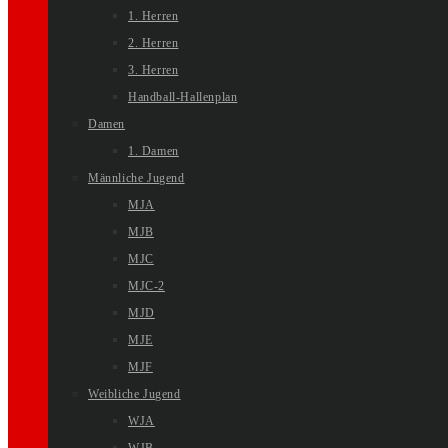
1. Herren
2. Herren
3. Herren
Handball-Hallenplan
Damen
1. Damen
Männliche Jugend
MJA
MJB
MJC
MJC-2
MJD
MJE
MJF
Weibliche Jugend
WJA