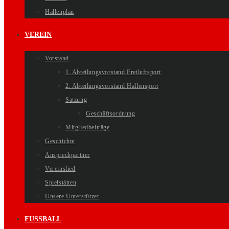
Hallenplan
VEREIN
Vorstand
1. Abteilungsvorstand Freiluftsport
2. Abteilungsvorstand Hallensport
Satzung
Geschäftsordnung
Mitgliedbeiträge
Geschichte
Ansprechpartner
Vereinslied
Spielstätten
Unsere Unterstützer
FUSSBALL