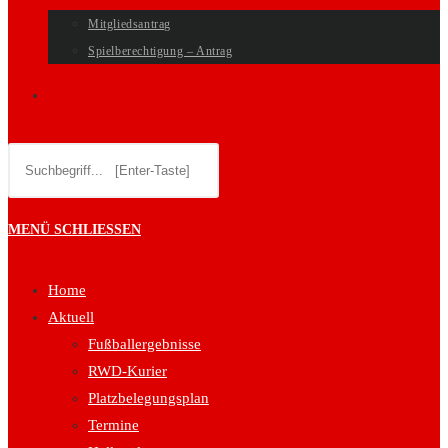
Mitgliedsantrag
Spielberechtigung – Antrag
WEBSITE-
Diese
SUCHE
Website
durchsuchen
UMSCHALTEN
MENÜ
SCHLIESSEN
Home
Aktuell
Fußballergebnisse
RWD-Kurier
Platzbelegungsplan
Termine