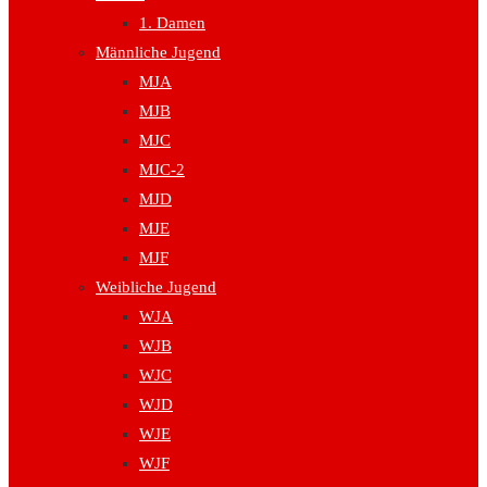
1. Damen
Männliche Jugend
MJA
MJB
MJC
MJC-2
MJD
MJE
MJF
Weibliche Jugend
WJA
WJB
WJC
WJD
WJE
WJF