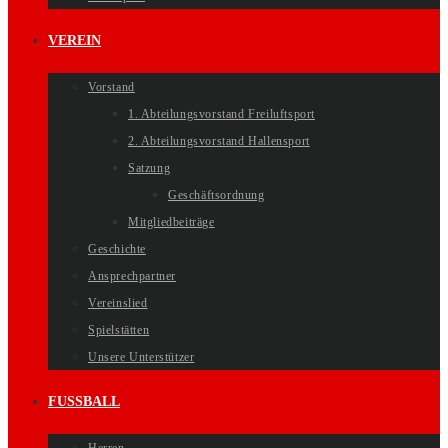
VEREIN
Vorstand
1. Abteilungsvorstand Freiluftsport
2. Abteilungsvorstand Hallensport
Satzung
Geschäftsordnung
Mitgliedbeiträge
Geschichte
Ansprechpartner
Vereinslied
Spielstätten
Unsere Unterstützer
FUSSBALL