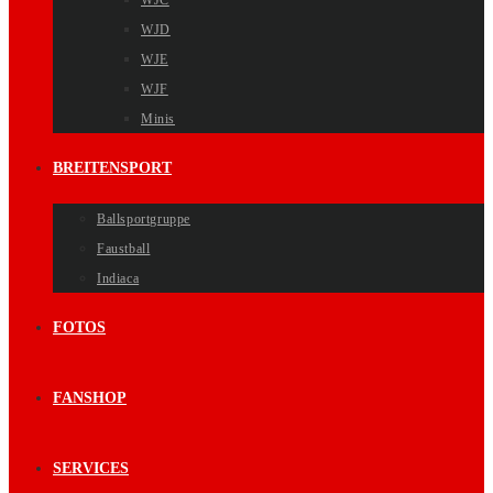
WJC
WJD
WJE
WJF
Minis
BREITENSPORT
Ballsportgruppe
Faustball
Indiaca
FOTOS
FANSHOP
SERVICES