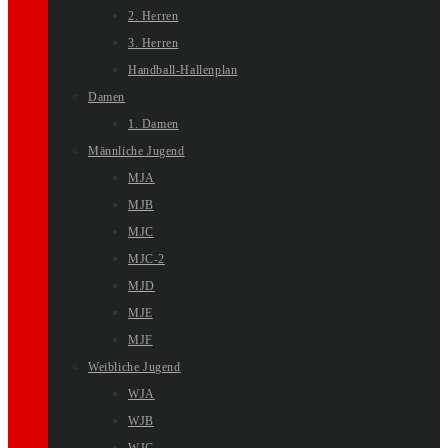
2. Herren
3. Herren
Handball-Hallenplan
Damen
1. Damen
Männliche Jugend
MJA
MJB
MJC
MJC-2
MJD
MJE
MJF
Weibliche Jugend
WJA
WJB