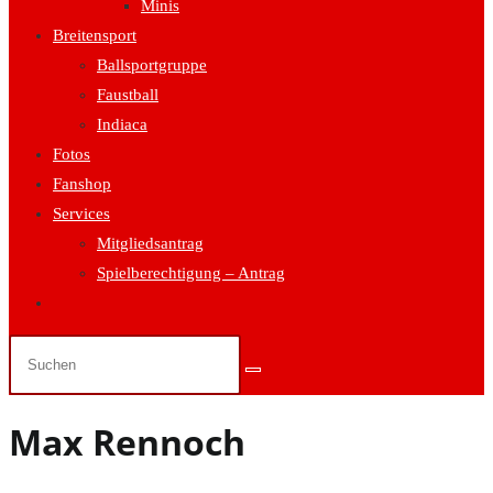
Minis
Breitensport
Ballsportgruppe
Faustball
Indiaca
Fotos
Fanshop
Services
Mitgliedsantrag
Spielberechtigung – Antrag
Website-
Suche
umschalten
Max Rennoch