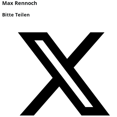
Max Rennoch
Diesen
Bitte Teilen
Inhalt
Öffnet
teilen
in
einem
neuen
Fenster