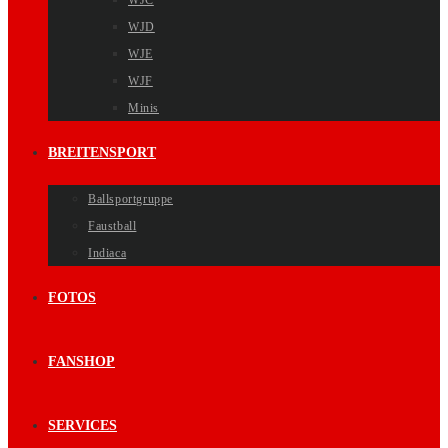
WJC
WJD
WJE
WJF
Minis
BREITENSPORT
Ballsportgruppe
Faustball
Indiaca
FOTOS
FANSHOP
SERVICES