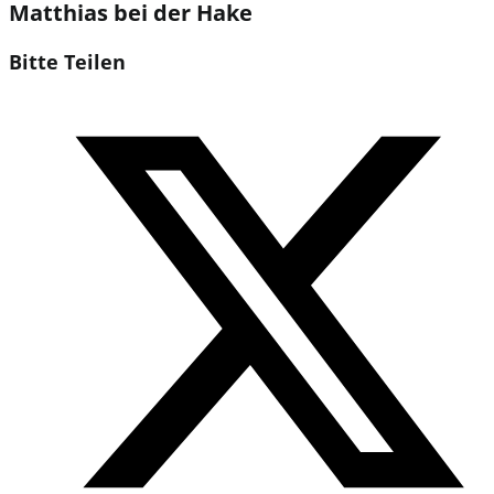
Matthias bei der Hake
Diesen
Bitte Teilen
Inhalt
Öffnet
teilen
in
einem
neuen
Fenster