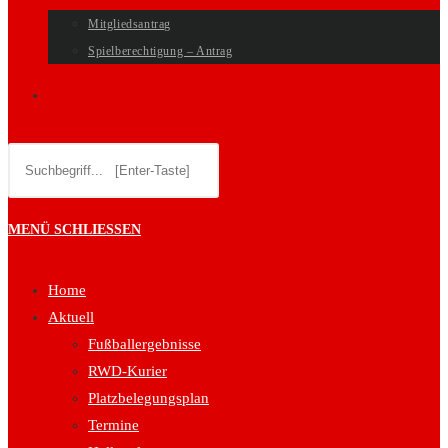
Mitgliedsantrag
Spielberechtigung – Antrag
WEBSITE-
Diese
SUCHE
Website
durchsuchen
UMSCHALTEN
MENÜ
SCHLIESSEN
Home
Aktuell
Fußballergebnisse
RWD-Kurier
Platzbelegungsplan
Termine