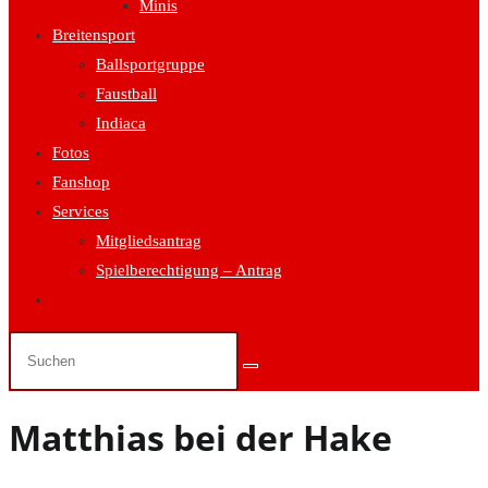
Minis
Breitensport
Ballsportgruppe
Faustball
Indiaca
Fotos
Fanshop
Services
Mitgliedsantrag
Spielberechtigung – Antrag
Website-
Suche
umschalten
Matthias bei der Hake