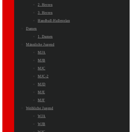
2. Herren
3. Herren
Handball-Hallenplan
Damen
1. Damen
Männliche Jugend
MJA
MJB
MJC
MJC-2
MJD
MJE
MJF
Weibliche Jugend
WJA
WJB