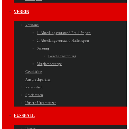
VEREIN
Vorstand
1. Abteilungsvorstand Freiluftsport
2. Abteilungsvorstand Hallensport
Satzung
Geschäftsordnung
Mitgliedbeiträge
Geschichte
Ansprechpartner
Vereinslied
Spielstätten
Unsere Unterstützer
FUSSBALL