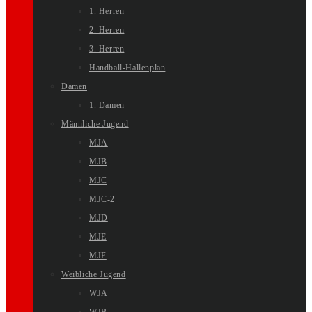
1. Herren
2. Herren
3. Herren
Handball-Hallenplan
Damen
1. Damen
Männliche Jugend
MJA
MJB
MJC
MJC-2
MJD
MJE
MJF
Weibliche Jugend
WJA