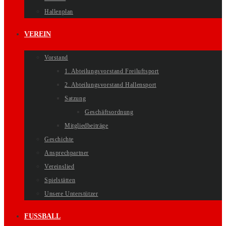
Hallenplan
VEREIN
Vorstand
1. Abteilungsvorstand Freiluftsport
2. Abteilungsvorstand Hallensport
Satzung
Geschäftsordnung
Mitgliedbeiträge
Geschichte
Ansprechpartner
Vereinslied
Spielstätten
Unsere Unterstützer
FUSSBALL