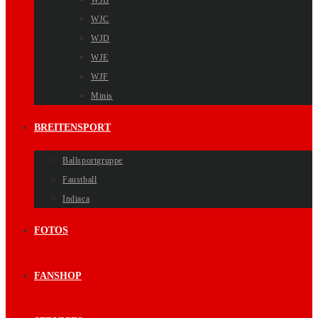
WJB
WJC
WJD
WJE
WJF
Minis
BREITENSPORT
Ballsportgruppe
Faustball
Indiaca
FOTOS
FANSHOP