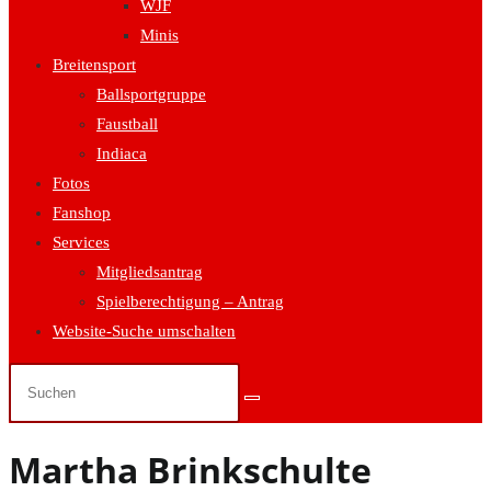
WJF
Minis
Breitensport
Ballsportgruppe
Faustball
Indiaca
Fotos
Fanshop
Services
Mitgliedsantrag
Spielberechtigung – Antrag
Website-Suche umschalten
Martha Brinkschulte