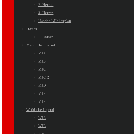
2. Herren
3. Herren
Handball-Hallenplan
Damen
1. Damen
Männliche Jugend
MJA
MJB
MJC
MJC-2
MJD
MJE
MJF
Weibliche Jugend
WJA
WJB