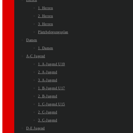
Herren
1. Herren
2. Herren
3. Herren
Platzbelegungsplan
Damen
1. Damen
A-C Jugend
1. A-Jugend U19
2. A-Jugend
3. A-Jugend
1. B-Jugend U17
2. B-Jugend
1. C-Jugend U15
2. C-Jugend
3. C-Jugend
D-E Jugend