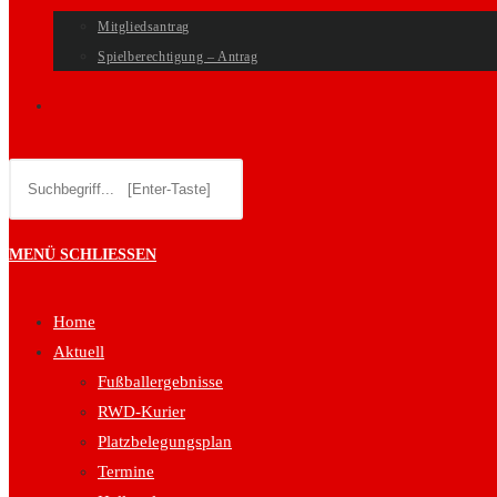
Mitgliedsantrag
Spielberechtigung – Antrag
WEBSITE-
Diese
SUCHE
Website
durchsuchen
UMSCHALTEN
MENÜ
SCHLIESSEN
Home
Aktuell
Fußballergebnisse
RWD-Kurier
Platzbelegungsplan
Termine