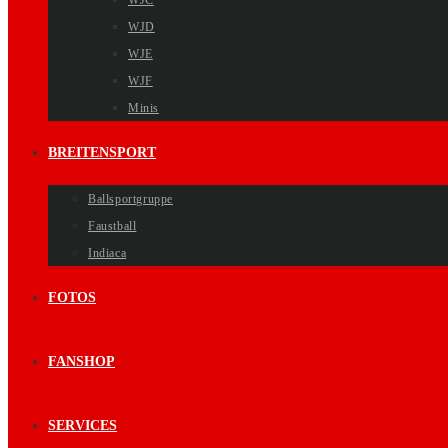
WJC
WJD
WJE
WJF
Minis
BREITENSPORT
Ballsportgruppe
Faustball
Indiaca
FOTOS
FANSHOP
SERVICES