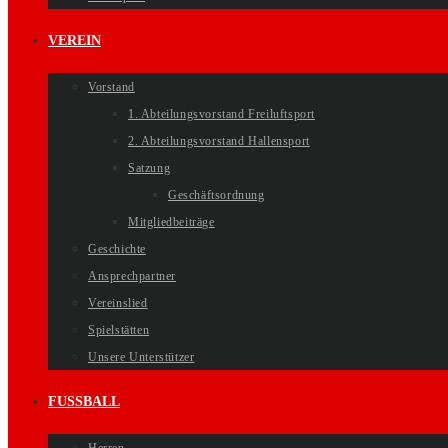
VEREIN
Vorstand
1. Abteilungsvorstand Freiluftsport
2. Abteilungsvorstand Hallensport
Satzung
Geschäftsordnung
Mitgliedbeiträge
Geschichte
Ansprechpartner
Vereinslied
Spielstätten
Unsere Unterstützer
FUSSBALL