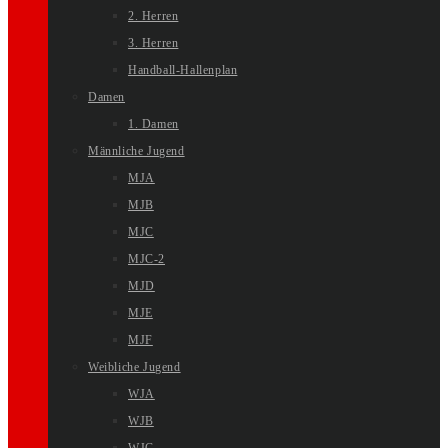
2. Herren
3. Herren
Handball-Hallenplan
Damen
1. Damen
Männliche Jugend
MJA
MJB
MJC
MJC-2
MJD
MJE
MJF
Weibliche Jugend
WJA
WJB