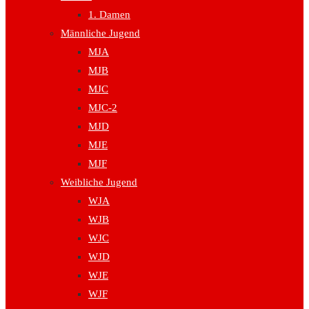
1. Damen
Männliche Jugend
MJA
MJB
MJC
MJC-2
MJD
MJE
MJF
Weibliche Jugend
WJA
WJB
WJC
WJD
WJE
WJF