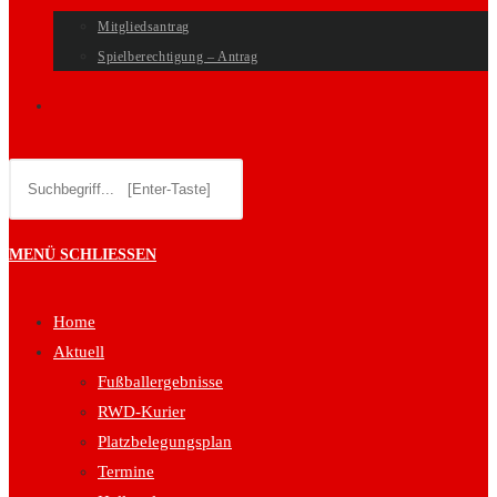
Mitgliedsantrag
Spielberechtigung – Antrag
WEBSITE-
Diese
SUCHE
Website
durchsuchen
UMSCHALTEN
MENÜ
SCHLIESSEN
Home
Aktuell
Fußballergebnisse
RWD-Kurier
Platzbelegungsplan
Termine