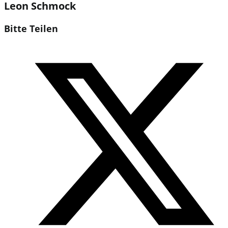
Leon Schmock
Diesen
Bitte Teilen
Inhalt
Öffnet
teilen
in
einem
neuen
Fenster