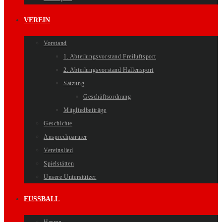
VEREIN
Vorstand
1. Abteilungsvorstand Freiluftsport
2. Abteilungsvorstand Hallensport
Satzung
Geschäftsordnung
Mitgliedbeiträge
Geschichte
Ansprechpartner
Vereinslied
Spielstätten
Unsere Unterstützer
FUSSBALL