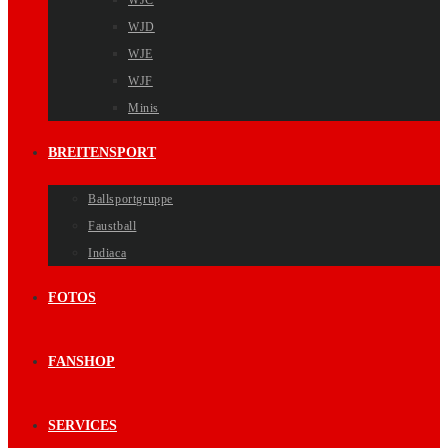
WJC
WJD
WJE
WJF
Minis
BREITENSPORT
Ballsportgruppe
Faustball
Indiaca
FOTOS
FANSHOP
SERVICES