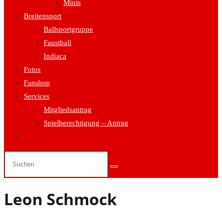
Minis
Breitensport
Ballsportgruppe
Faustball
Indiaca
Fotos
Fanshop
Services
Mitgliedsantrag
Spielberechtigung – Antrag
Website-
Suche
umschalten
Leon Schmock