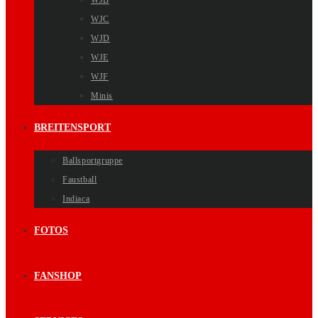
WJB
WJC
WJD
WJE
WJF
Minis
BREITENSPORT
Ballsportgruppe
Faustball
Indiaca
FOTOS
FANSHOP