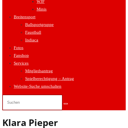
WJF
Minis
Breitensport
Ballsportgruppe
Faustball
Indiaca
Fotos
Fanshop
Services
Mitgliedsantrag
Spielberechtigung – Antrag
Website-Suche umschalten
Klara Pieper