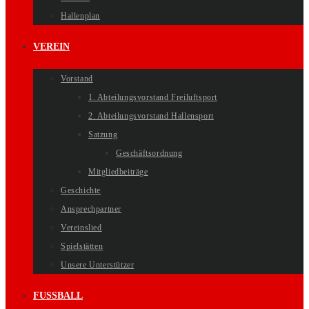
Hallenplan
VEREIN
Vorstand
1. Abteilungsvorstand Freiluftsport
2. Abteilungsvorstand Hallensport
Satzung
Geschäftsordnung
Mitgliedbeiträge
Geschichte
Ansprechpartner
Vereinslied
Spielstätten
Unsere Unterstützer
FUSSBALL