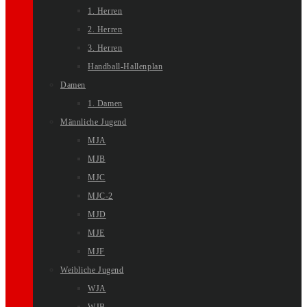
1. Herren
2. Herren
3. Herren
Handball-Hallenplan
Damen
1. Damen
Männliche Jugend
MJA
MJB
MJC
MJC-2
MJD
MJE
MJF
Weibliche Jugend
WJA