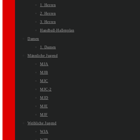
1. Herren
2. Herren
3. Herren
Handball-Hallenplan
Damen
1. Damen
Männliche Jugend
MJA
MJB
MJC
MJC-2
MJD
MJE
MJF
Weibliche Jugend
WJA