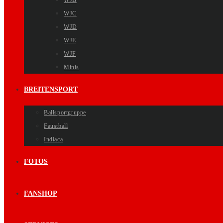
WJB
WJC
WJD
WJE
WJF
Minis
BREITENSPORT
Ballsportgruppe
Faustball
Indiaca
FOTOS
FANSHOP