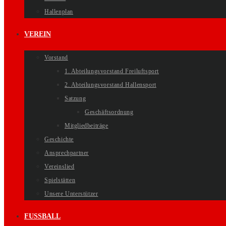
Hallenplan
VEREIN
Vorstand
1. Abteilungsvorstand Freiluftsport
2. Abteilungsvorstand Hallensport
Satzung
Geschäftsordnung
Mitgliedbeiträge
Geschichte
Ansprechpartner
Vereinslied
Spielstätten
Unsere Unterstützer
FUSSBALL