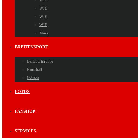
WJC
WJD
WJE
WJF
Minis
BREITENSPORT
Ballsportgruppe
Faustball
Indiaca
FOTOS
FANSHOP
SERVICES