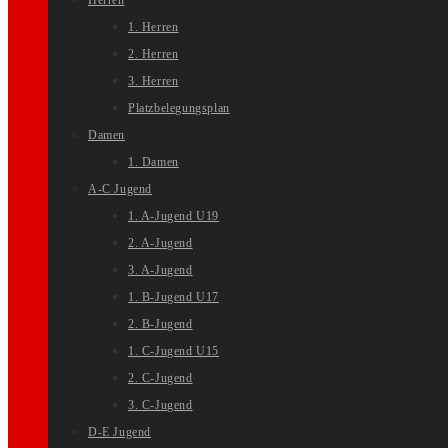
Herren
1. Herren
2. Herren
3. Herren
Platzbelegungsplan
Damen
1. Damen
A-C Jugend
1. A-Jugend U19
2. A-Jugend
3. A-Jugend
1. B-Jugend U17
2. B-Jugend
1. C-Jugend U15
2. C-Jugend
3. C-Jugend
D-E Jugend