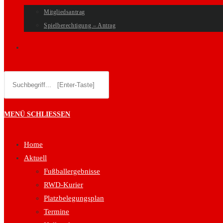
Mitgliedsantrag
Spielberechtigung – Antrag
WEBSITE-
Diese
SUCHE
Website
durchsuchen
UMSCHALTEN
MENÜ
SCHLIESSEN
Home
Aktuell
Fußballergebnisse
RWD-Kurier
Platzbelegungsplan
Termine