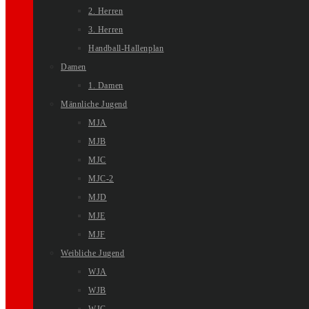
2. Herren
3. Herren
Handball-Hallenplan
Damen
1. Damen
Männliche Jugend
MJA
MJB
MJC
MJC-2
MJD
MJE
MJF
Weibliche Jugend
WJA
WJB