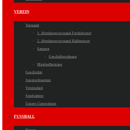
VEREIN
Vorstand
1. Abteilungsvorstand Freiluftsport
2. Abteilungsvorstand Hallensport
Satzung
Geschäftsordnung
Mitgliedbeiträge
Geschichte
Ansprechpartner
Vereinslied
Spielstätten
Unsere Unterstützer
FUSSBALL