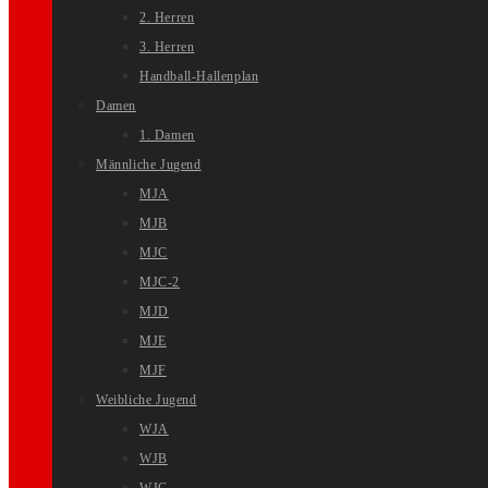
2. Herren
3. Herren
Handball-Hallenplan
Damen
1. Damen
Männliche Jugend
MJA
MJB
MJC
MJC-2
MJD
MJE
MJF
Weibliche Jugend
WJA
WJB