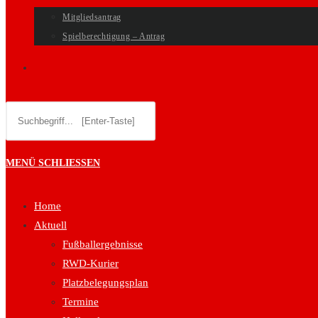
Mitgliedsantrag
Spielberechtigung – Antrag
WEBSITE-
Diese
SUCHE
Website
durchsuchen
UMSCHALTEN
MENÜ
SCHLIESSEN
Home
Aktuell
Fußballergebnisse
RWD-Kurier
Platzbelegungsplan
Termine