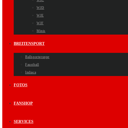
WJC
WJD
WJE
WJF
Minis
BREITENSPORT
Ballsportgruppe
Faustball
Indiaca
FOTOS
FANSHOP
SERVICES