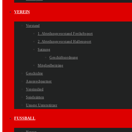
VEREIN
Vorstand
1. Abteilungsvorstand Freiluftsport
2. Abteilungsvorstand Hallensport
Satzung
Geschäftsordnung
Mitgliedbeiträge
Geschichte
Ansprechpartner
Vereinslied
Spielstätten
Unsere Unterstützer
FUSSBALL