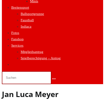
Minis
Breitensport
Ballsportgruppe
Faustball
Indiaca
Fotos
Fanshop
Services
Mitgliedsantrag
Spielberechtigung – Antrag
Website-
Suche
umschalten
Jan Luca Meyer