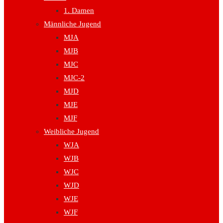
1. Damen
Männliche Jugend
MJA
MJB
MJC
MJC-2
MJD
MJE
MJF
Weibliche Jugend
WJA
WJB
WJC
WJD
WJE
WJF