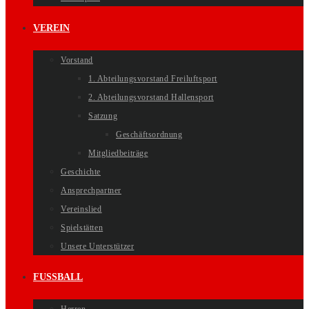
VEREIN
Vorstand
1. Abteilungsvorstand Freiluftsport
2. Abteilungsvorstand Hallensport
Satzung
Geschäftsordnung
Mitgliedbeiträge
Geschichte
Ansprechpartner
Vereinslied
Spielstätten
Unsere Unterstützer
FUSSBALL