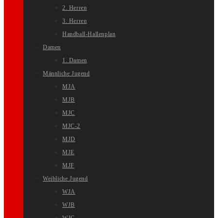
2. Herren
3. Herren
Handball-Hallenplan
Damen
1. Damen
Männliche Jugend
MJA
MJB
MJC
MJC-2
MJD
MJE
MJF
Weibliche Jugend
WJA
WJB