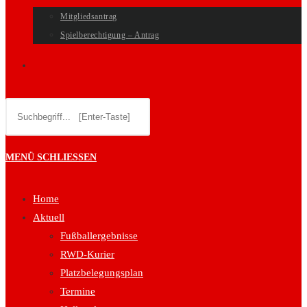
Mitgliedsantrag
Spielberechtigung – Antrag
WEBSITE-
Diese
SUCHE
Website
durchsuchen
UMSCHALTEN
MENÜ
SCHLIESSEN
Home
Aktuell
Fußballergebnisse
RWD-Kurier
Platzbelegungsplan
Termine