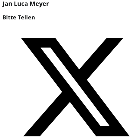
Jan Luca Meyer
Diesen
Bitte Teilen
Inhalt
Öffnet
teilen
in
einem
neuen
Fenster