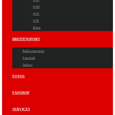
WJC
WJD
WJE
WJF
Minis
BREITENSPORT
Ballsportgruppe
Faustball
Indiaca
FOTOS
FANSHOP
SERVICES