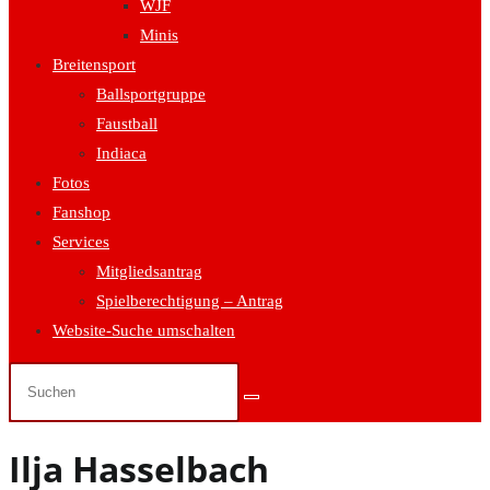
WJF
Minis
Breitensport
Ballsportgruppe
Faustball
Indiaca
Fotos
Fanshop
Services
Mitgliedsantrag
Spielberechtigung – Antrag
Website-Suche umschalten
Ilja Hasselbach