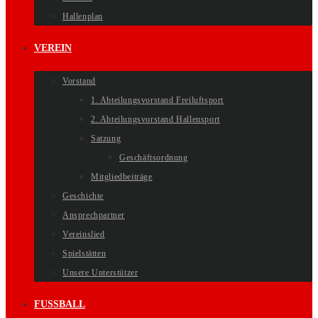
Hallenplan
VEREIN
Vorstand
1. Abteilungsvorstand Freiluftsport
2. Abteilungsvorstand Hallensport
Satzung
Geschäftsordnung
Mitgliedbeiträge
Geschichte
Ansprechpartner
Vereinslied
Spielstätten
Unsere Unterstützer
FUSSBALL