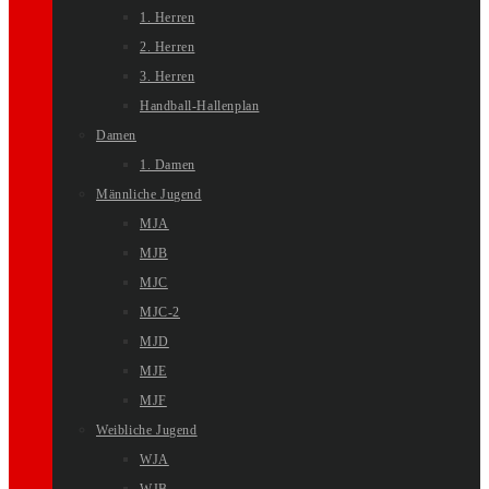
1. Herren
2. Herren
3. Herren
Handball-Hallenplan
Damen
1. Damen
Männliche Jugend
MJA
MJB
MJC
MJC-2
MJD
MJE
MJF
Weibliche Jugend
WJA