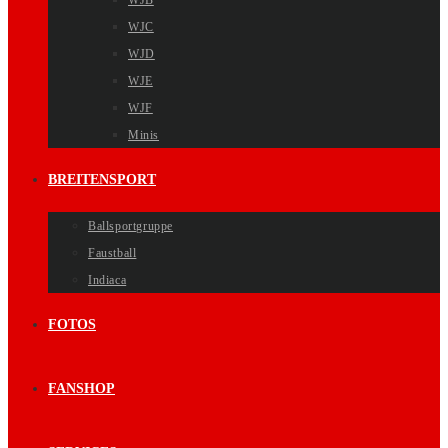
WJB
WJC
WJD
WJE
WJF
Minis
BREITENSPORT
Ballsportgruppe
Faustball
Indiaca
FOTOS
FANSHOP