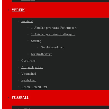
VEREIN
Vorstand
1. Abteilungsvorstand Freiluftsport
2. Abteilungsvorstand Hallensport
Satzung
Geschäftsordnung
Mitgliedbeiträge
Geschichte
Ansprechpartner
Vereinslied
Spielstätten
Unsere Unterstützer
FUSSBALL