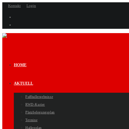
Zum
Kontakt
Login
Inhalt
springen
HOME
AKTUELL
Fußballergebnisse
RWD-Kurier
Platzbelegungsplan
Termine
Hallenplan