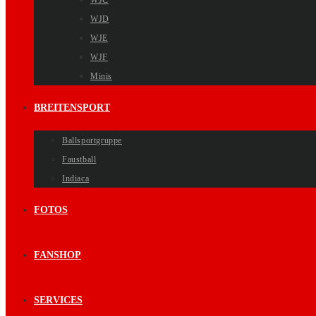
WJC
WJD
WJE
WJF
Minis
BREITENSPORT
Ballsportgruppe
Faustball
Indiaca
FOTOS
FANSHOP
SERVICES