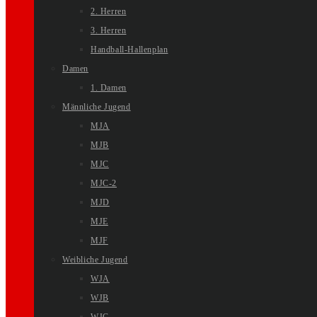
2. Herren
3. Herren
Handball-Hallenplan
Damen
1. Damen
Männliche Jugend
MJA
MJB
MJC
MJC-2
MJD
MJE
MJF
Weibliche Jugend
WJA
WJB