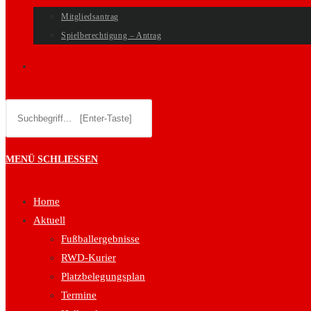
Mitgliedsantrag
Spielberechtigung – Antrag
WEBSITE-
Diese
SUCHE
Website
durchsuchen
UMSCHALTEN
MENÜ
SCHLIESSEN
Home
Aktuell
Fußballergebnisse
RWD-Kurier
Platzbelegungsplan
Termine