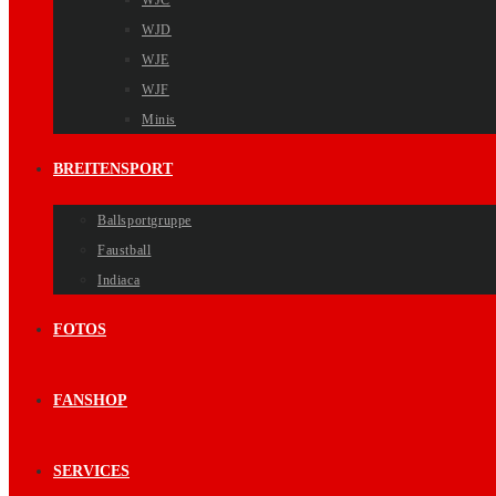
WJC
WJD
WJE
WJF
Minis
BREITENSPORT
Ballsportgruppe
Faustball
Indiaca
FOTOS
FANSHOP
SERVICES