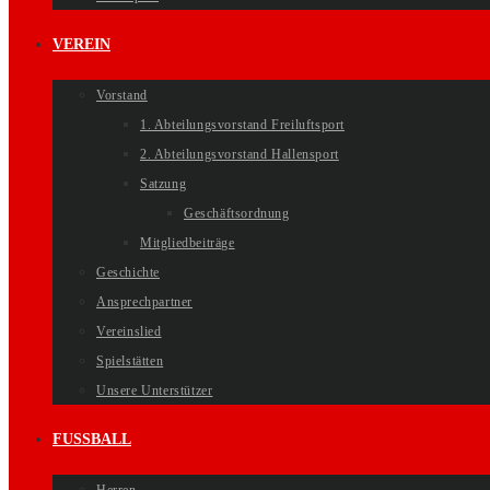
VEREIN
Vorstand
1. Abteilungsvorstand Freiluftsport
2. Abteilungsvorstand Hallensport
Satzung
Geschäftsordnung
Mitgliedbeiträge
Geschichte
Ansprechpartner
Vereinslied
Spielstätten
Unsere Unterstützer
FUSSBALL