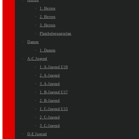
Herren
1. Herren
2. Herren
3. Herren
Platzbelegungsplan
Damen
1. Damen
A-C Jugend
1. A-Jugend U19
2. A-Jugend
3. A-Jugend
1. B-Jugend U17
2. B-Jugend
1. C-Jugend U15
2. C-Jugend
3. C-Jugend
D-E Jugend