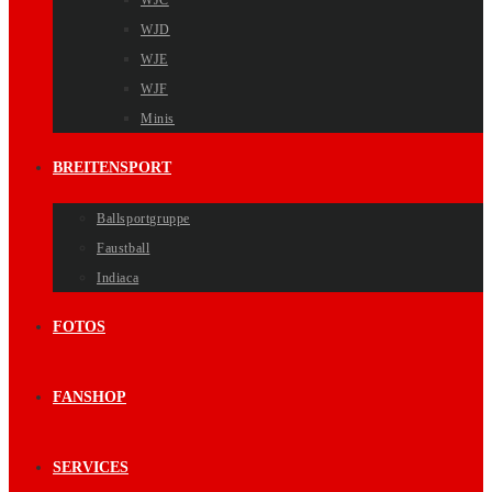
WJC
WJD
WJE
WJF
Minis
BREITENSPORT
Ballsportgruppe
Faustball
Indiaca
FOTOS
FANSHOP
SERVICES