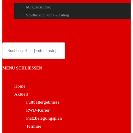
Mitgliedsantrag
Spielberechtigung – Antrag
WEBSITE-
Diese
SUCHE
Website
durchsuchen
UMSCHALTEN
MENÜ
SCHLIESSEN
Home
Aktuell
Fußballergebnisse
RWD-Kurier
Platzbelegungsplan
Termine