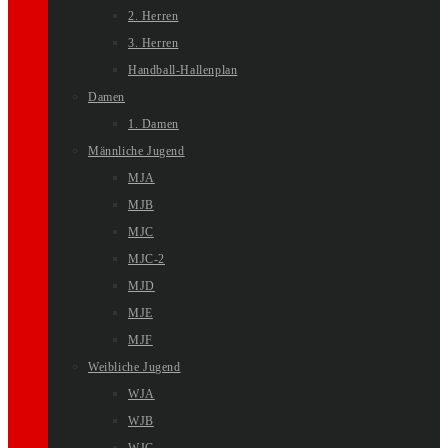
2. Herren
3. Herren
Handball-Hallenplan
Damen
1. Damen
Männliche Jugend
MJA
MJB
MJC
MJC-2
MJD
MJE
MJF
Weibliche Jugend
WJA
WJB