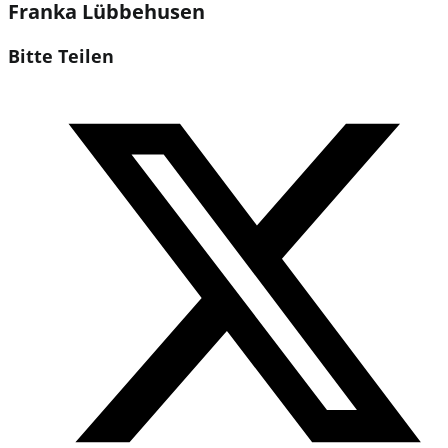
Franka Lübbehusen
Diesen
Bitte Teilen
Inhalt
Öffnet
teilen
in
einem
neuen
Fenster