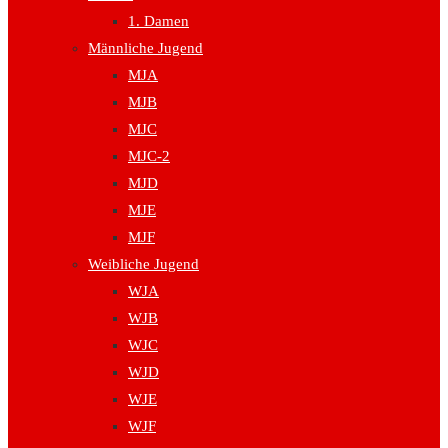
1. Damen
Männliche Jugend
MJA
MJB
MJC
MJC-2
MJD
MJE
MJF
Weibliche Jugend
WJA
WJB
WJC
WJD
WJE
WJF