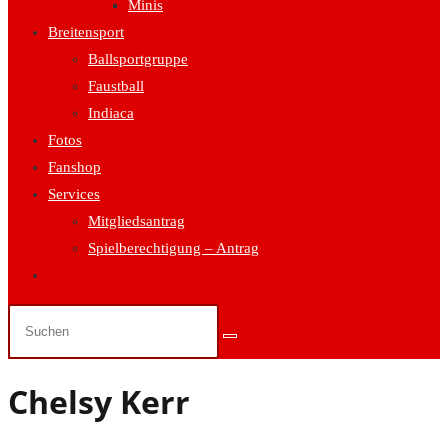
Minis
Breitensport
Ballsportgruppe
Faustball
Indiaca
Fotos
Fanshop
Services
Mitgliedsantrag
Spielberechtigung – Antrag
Website-
Suche
umschalten
Chelsy Kerr