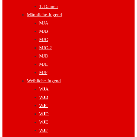
1. Damen
Männliche Jugend
MJA
MJB
MJC
MJC-2
MJD
MJE
MJF
Weibliche Jugend
WJA
WJB
WJC
WJD
WJE
WJF