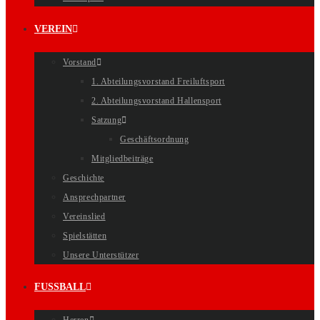
VEREIN
Vorstand
1. Abteilungsvorstand Freiluftsport
2. Abteilungsvorstand Hallensport
Satzung
Geschäftsordnung
Mitgliedbeiträge
Geschichte
Ansprechpartner
Vereinslied
Spielstätten
Unsere Unterstützer
FUSSBALL