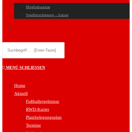
Mitgliedsantrag
Spielberechtigung – Antrag
WEBSITE-
Diese
SUCHE
Website
durchsuchen
UMSCHALTEN
MENÜ
SCHLIESSEN
Home
Aktuell
Fußballergebnisse
RWD-Kurier
Platzbelegungsplan
Termine