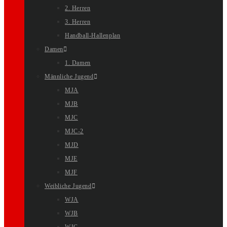
2. Herren
3. Herren
Handball-Hallenplan
Damen
1. Damen
Männliche Jugend
MJA
MJB
MJC
MJC-2
MJD
MJE
MJF
Weibliche Jugend
WJA
WJB