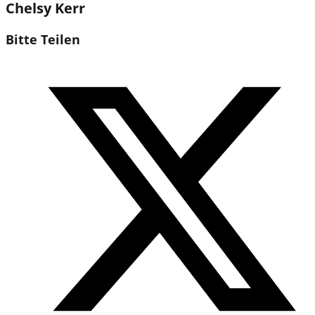
Chelsy Kerr
Diesen
Bitte Teilen
Inhalt
Öffnet
teilen
in
einem
neuen
Fenster