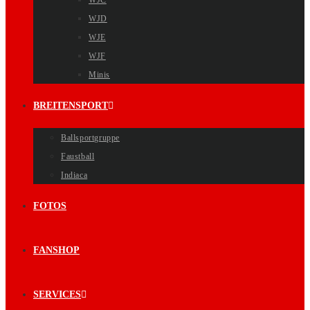
WJC
WJD
WJE
WJF
Minis
BREITENSPORT
Ballsportgruppe
Faustball
Indiaca
FOTOS
FANSHOP
SERVICES