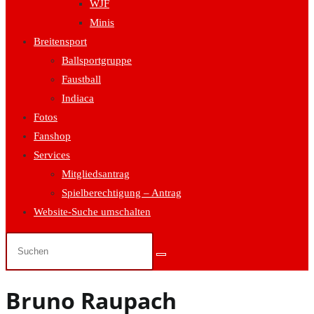
WJF
Minis
Breitensport
Ballsportgruppe
Faustball
Indiaca
Fotos
Fanshop
Services
Mitgliedsantrag
Spielberechtigung – Antrag
Website-Suche umschalten
Bruno Raupach