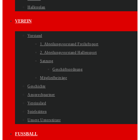
Hallenplan
VEREIN
Vorstand
1. Abteilungsvorstand Freiluftsport
2. Abteilungsvorstand Hallensport
Satzung
Geschäftsordnung
Mitgliedbeiträge
Geschichte
Ansprechpartner
Vereinslied
Spielstätten
Unsere Unterstützer
FUSSBALL