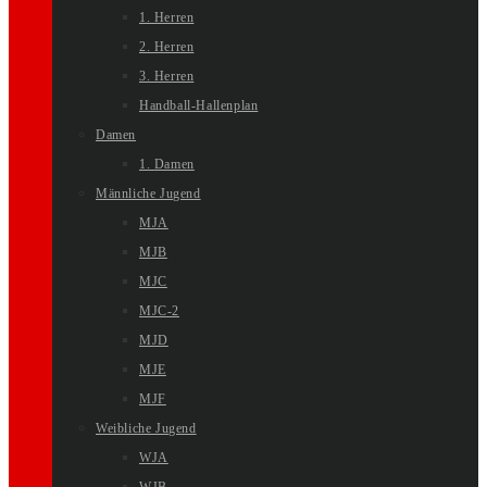
1. Herren
2. Herren
3. Herren
Handball-Hallenplan
Damen
1. Damen
Männliche Jugend
MJA
MJB
MJC
MJC-2
MJD
MJE
MJF
Weibliche Jugend
WJA