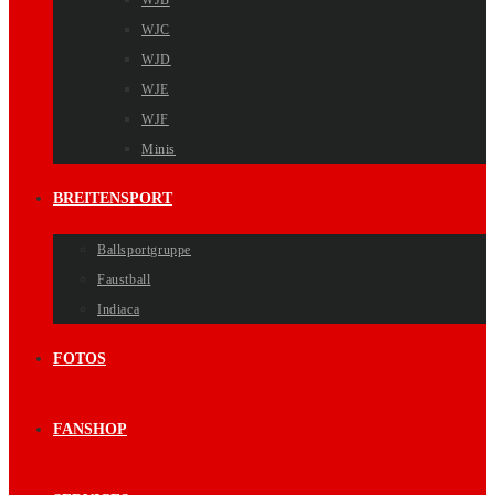
WJB
WJC
WJD
WJE
WJF
Minis
BREITENSPORT
Ballsportgruppe
Faustball
Indiaca
FOTOS
FANSHOP