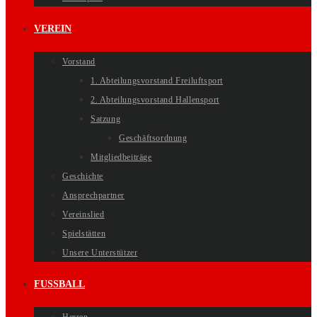
VEREIN
Vorstand
1. Abteilungsvorstand Freiluftsport
2. Abteilungsvorstand Hallensport
Satzung
Geschäftsordnung
Mitgliedbeiträge
Geschichte
Ansprechpartner
Vereinslied
Spielstätten
Unsere Unterstützer
FUSSBALL