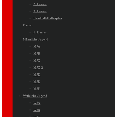
2. Herren
3. Herren
Handball-Hallenplan
Damen
1. Damen
Männliche Jugend
MJA
MJB
MJC
MJC-2
MJD
MJE
MJF
Weibliche Jugend
WJA
WJB