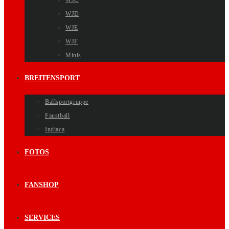
WJC
WJD
WJE
WJF
Minis
BREITENSPORT
Ballsportgruppe
Faustball
Indiaca
FOTOS
FANSHOP
SERVICES