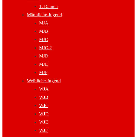
1. Damen
Männliche Jugend
MJA
MJB
MJC
MJC-2
MJD
MJE
MJF
Weibliche Jugend
WJA
WJB
WJC
WJD
WJE
WJF