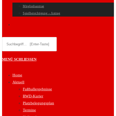
Mitgliedsantrag
Spielberechtigung – Antrag
WEBSITE-
Diese
SUCHE
Website
durchsuchen
UMSCHALTEN
MENÜ
SCHLIESSEN
Home
Aktuell
Fußballergebnisse
RWD-Kurier
Platzbelegungsplan
Termine