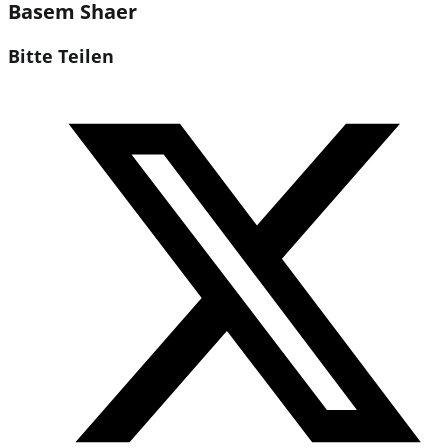
Basem Shaer
Diesen
Bitte Teilen
Inhalt
Öffnet
teilen
in
einem
neuen
Fenster