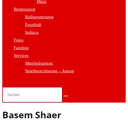
Minis
Breitensport
Ballsportgruppe
Faustball
Indiaca
Fotos
Fanshop
Services
Mitgliedsantrag
Spielberechtigung – Antrag
Website-
Suche
umschalten
Basem Shaer