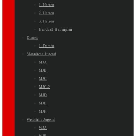
1. Herren
2. Herren
3. Herren
Handball-Hallenplan
Damen
1. Damen
Männliche Jugend
MJA
MJB
MJC
MJC-2
MJD
MJE
MJF
Weibliche Jugend
WJA