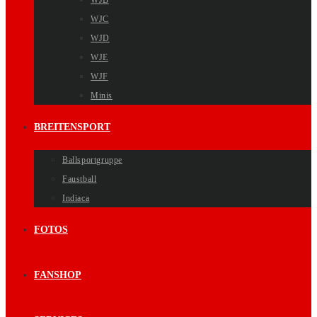
WJB
WJC
WJD
WJE
WJF
Minis
BREITENSPORT
Ballsportgruppe
Faustball
Indiaca
FOTOS
FANSHOP