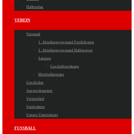
Hallenplan
VEREIN
Vorstand
1. Abteilungsvorstand Freiluftsport
2. Abteilungsvorstand Hallensport
Satzung
Geschäftsordnung
Mitgliedbeiträge
Geschichte
Ansprechpartner
Vereinslied
Spielstätten
Unsere Unterstützer
FUSSBALL