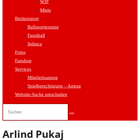
WJF
Minis
Breitensport
Ballsportgruppe
Faustball
Indiaca
Fotos
Fanshop
Services
Mitgliedsantrag
Spielberechtigung – Antrag
Website-Suche umschalten
Arlind Pukaj