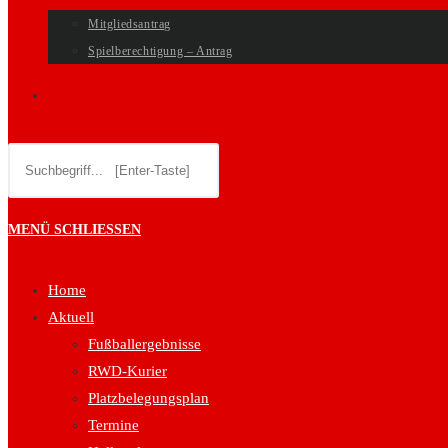
Mitgliedsantrag
Spielberechtigung – Antrag
WEBSITE-
Diese
SUCHE
Website
durchsuchen
UMSCHALTEN
MENÜ
SCHLIESSEN
Home
Aktuell
Fußballergebnisse
RWD-Kurier
Platzbelegungsplan
Termine