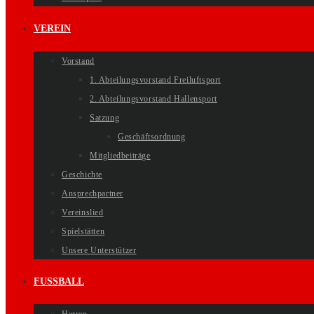
VEREIN
Vorstand
1. Abteilungsvorstand Freiluftsport
2. Abteilungsvorstand Hallensport
Satzung
Geschäftsordnung
Mitgliedbeiträge
Geschichte
Ansprechpartner
Vereinslied
Spielstätten
Unsere Unterstützer
FUSSBALL