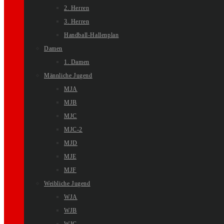
2. Herren
3. Herren
Handball-Hallenplan
Damen
1. Damen
Männliche Jugend
MJA
MJB
MJC
MJC-2
MJD
MJE
MJF
Weibliche Jugend
WJA
WJB