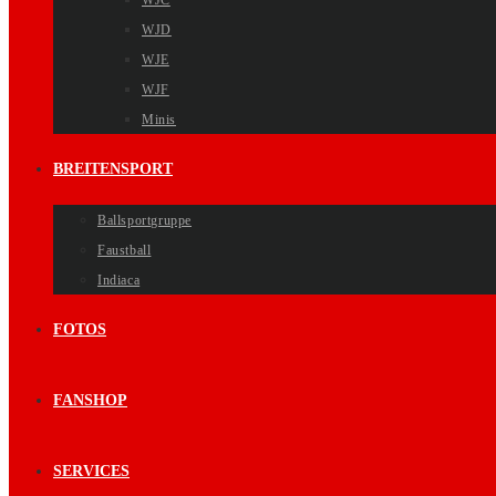
WJC
WJD
WJE
WJF
Minis
BREITENSPORT
Ballsportgruppe
Faustball
Indiaca
FOTOS
FANSHOP
SERVICES