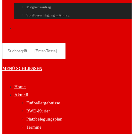
Mitgliedsantrag
Spielberechtigung – Antrag
WEBSITE-
Diese
SUCHE
Website
durchsuchen
UMSCHALTEN
MENÜ
SCHLIESSEN
Home
Aktuell
Fußballergebnisse
RWD-Kurier
Platzbelegungsplan
Termine