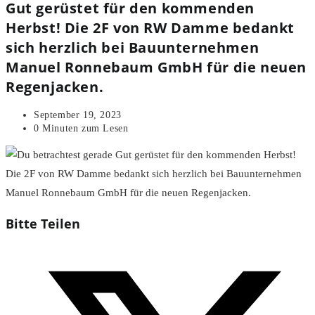
Gut gerüstet für den kommenden
Herbst! Die 2F von RW Damme bedankt
sich herzlich bei Bauunternehmen
Manuel Ronnebaum GmbH für die neuen
Regenjacken.
Beitrag
September 19, 2023
veröffentlicht:
Lesedauer:
0 Minuten zum Lesen
Diesen
Bitte Teilen
Inhalt
Öffnet
teilen
in
einem
neuen