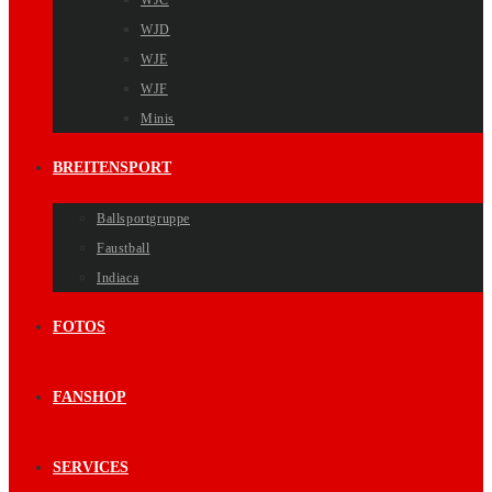
WJC
WJD
WJE
WJF
Minis
BREITENSPORT
Ballsportgruppe
Faustball
Indiaca
FOTOS
FANSHOP
SERVICES