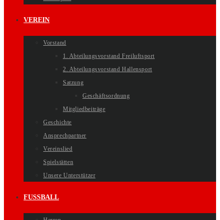
VEREIN
Vorstand
1. Abteilungsvorstand Freiluftsport
2. Abteilungsvorstand Hallensport
Satzung
Geschäftsordnung
Mitgliedbeiträge
Geschichte
Ansprechpartner
Vereinslied
Spielstätten
Unsere Unterstützer
FUSSBALL