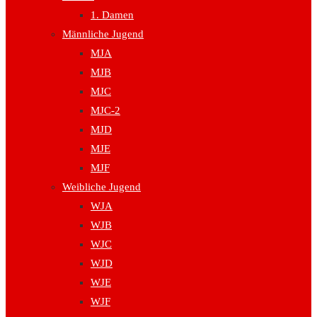
1. Damen
Männliche Jugend
MJA
MJB
MJC
MJC-2
MJD
MJE
MJF
Weibliche Jugend
WJA
WJB
WJC
WJD
WJE
WJF