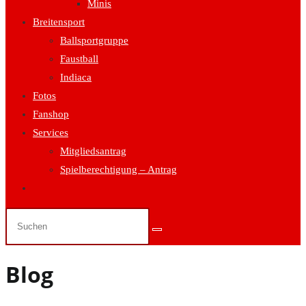
Minis
Breitensport
Ballsportgruppe
Faustball
Indiaca
Fotos
Fanshop
Services
Mitgliedsantrag
Spielberechtigung – Antrag
Website-
Suche
umschalten
Blog