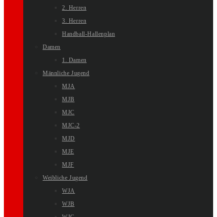
2. Herren
3. Herren
Handball-Hallenplan
Damen
1. Damen
Männliche Jugend
MJA
MJB
MJC
MJC-2
MJD
MJE
MJF
Weibliche Jugend
WJA
WJB