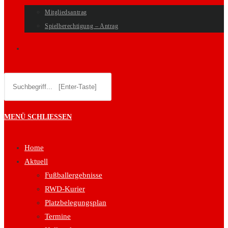
Mitgliedsantrag
Spielberechtigung – Antrag
WEBSITE-
Diese
SUCHE
Website
durchsuchen
UMSCHALTEN
MENÜ
SCHLIESSEN
Home
Aktuell
Fußballergebnisse
RWD-Kurier
Platzbelegungsplan
Termine