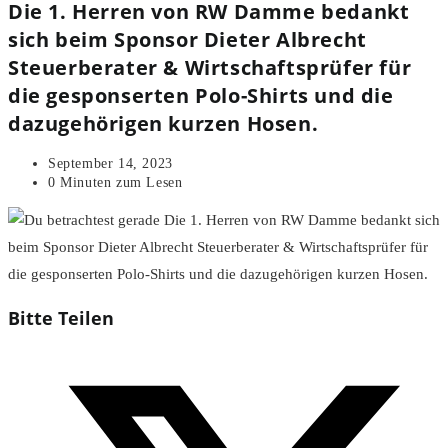
Die 1. Herren von RW Damme bedankt
sich beim Sponsor Dieter Albrecht
Steuerberater & Wirtschaftsprüfer für
die gesponserten Polo-Shirts und die
dazugehörigen kurzen Hosen.
Beitrag
September 14, 2023
veröffentlicht:
Lesedauer:
0 Minuten zum Lesen
Diesen
Bitte Teilen
Inhalt
Öffnet
teilen
in
einem
neuen