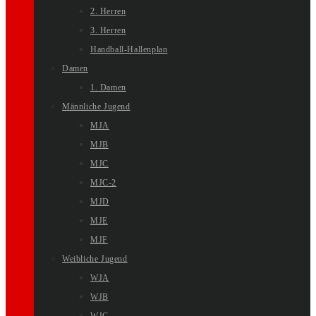
2. Herren
3. Herren
Handball-Hallenplan
Damen
1. Damen
Männliche Jugend
MJA
MJB
MJC
MJC-2
MJD
MJE
MJF
Weibliche Jugend
WJA
WJB