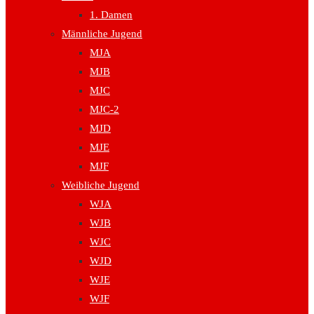
1. Damen
Männliche Jugend
MJA
MJB
MJC
MJC-2
MJD
MJE
MJF
Weibliche Jugend
WJA
WJB
WJC
WJD
WJE
WJF