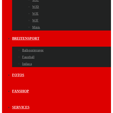
WJC
WJD
WJE
WJF
Minis
BREITENSPORT
Ballsportgruppe
Faustball
Indiaca
FOTOS
FANSHOP
SERVICES