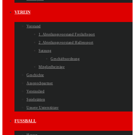
VEREIN
Vorstand
1. Abteilungsvorstand Freiluftsport
2. Abteilungsvorstand Hallensport
Satzung
Geschäftsordnung
Mitgliedbeiträge
Geschichte
Ansprechpartner
Vereinslied
Spielstätten
Unsere Unterstützer
FUSSBALL