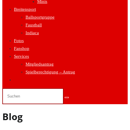
Minis
Breitensport
Ballsportgruppe
Faustball
Indiaca
Fotos
Fanshop
Services
Mitgliedsantrag
Spielberechtigung – Antrag
Website-
Suche
umschalten
Blog